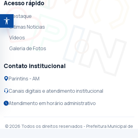
Acesso rápido
Destaque
Abrir ferramentas de acessibilidade
Ultimas Noticias
Vídeos
Galeria de Fotos
Contato institucional
Parintins - AM
Canais digitais e atendimento institucional
Atendimento em horário administrativo
© 2026 Todos os direitos reservados - Prefeitura Municipal de
Parintins - CNPJ 04.329.736/0001-69 - Rua Jhonathas Pedrosa,