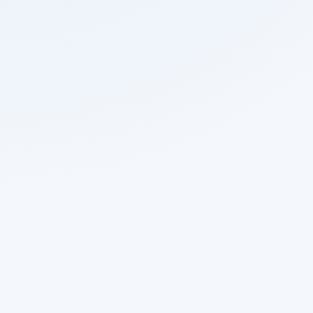
Página não enc
O endereço acessado não foi localizado no portal da
navegando pelos atalhos abaixo ou usar a busca pa