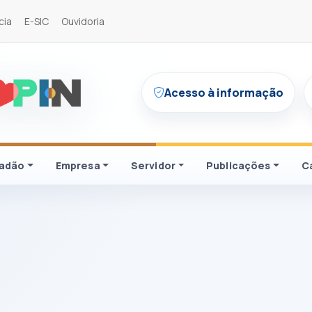
cia
E-SIC
Ouvidoria
Acesso à informação
dadão
Empresa
Servidor
Publicações
C