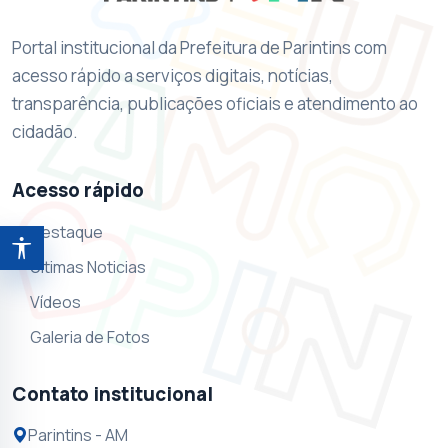
Portal institucional da Prefeitura de Parintins com
acesso rápido a serviços digitais, notícias,
transparência, publicações oficiais e atendimento ao
cidadão.
Acesso rápido
Destaque
Abrir ferramentas de acessibilidade
Ultimas Noticias
Vídeos
Galeria de Fotos
Contato institucional
Parintins - AM