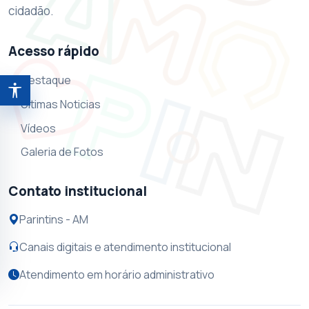
cidadão.
Acesso rápido
Destaque
Abrir ferramentas de acessibilidade
Ultimas Noticias
Vídeos
Galeria de Fotos
Contato institucional
Parintins - AM
Canais digitais e atendimento institucional
Atendimento em horário administrativo