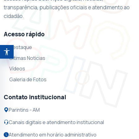
transparência, publicações oficiais e atendimento ao
cidadão.
Acesso rápido
Destaque
Abrir ferramentas de acessibilidade
Ultimas Noticias
Vídeos
Galeria de Fotos
Contato institucional
Parintins - AM
Canais digitais e atendimento institucional
Atendimento em horário administrativo