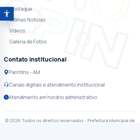
Destaque
Abrir ferramentas de acessibilidade
Ultimas Noticias
Vídeos
Galeria de Fotos
Contato institucional
Parintins - AM
Canais digitais e atendimento institucional
Atendimento em horário administrativo
© 2026 Todos os direitos reservados - Prefeitura Municipal de
Parintins - CNPJ 04.329.736/0001-69 - Rua Jhonathas Pedrosa,
s/n Centro - Parintins - Amazonas - CEP 69151-030