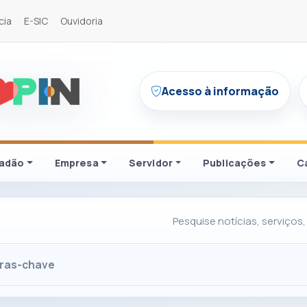
cia
E-SIC
Ouvidoria
Acesso à informação
dadão
Empresa
Servidor
Publicações
C
Pesquise notícias, serviços,