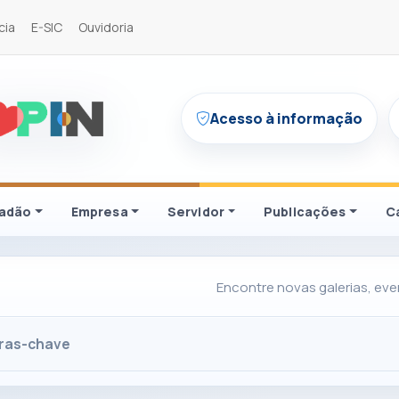
cia
E-SIC
Ouvidoria
Acesso à informação
dadão
Empresa
Servidor
Publicações
C
Encontre novas galerias, event