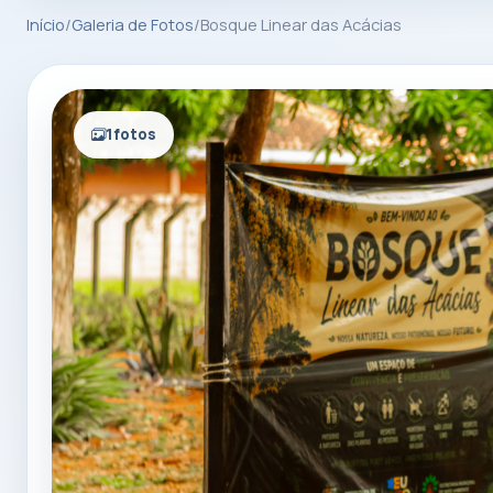
Início
/
Galeria de Fotos
/
Bosque Linear das Acácias
1
fotos