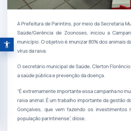
A Prefeitura de Parintins, por meio da Secretaria 
Saúde/Gerência de Zoonoses, iniciou a Campan
município. O objetivo é imunizar 80% dos animais da
Abrir ferramentas de acessibilidade
vírus da raiva.
O secretário municipal de Saúde, Clerton Florênci
a saúde pública e prevenção da doença.
“É extremamente importante essa campanha no muni
raiva animal. É um trabalho importante da gestão 
Gonçalves, que vem fazendo os investimentos n
população parintinense”, disse.