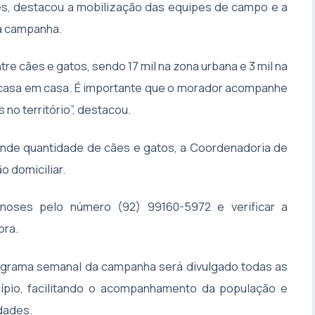
res, destacou a mobilização das equipes de campo e a
 a campanha.
re cães e gatos, sendo 17 mil na zona urbana e 3 mil na
e casa em casa. É importante que o morador acompanhe
o território”, destacou.
ande quantidade de cães e gatos, a Coordenadoria de
 domiciliar.
noses pelo número (92) 99160-5972 e verificar a
ora.
onograma semanal da campanha será divulgado todas as
icípio, facilitando o acompanhamento da população e
dades.