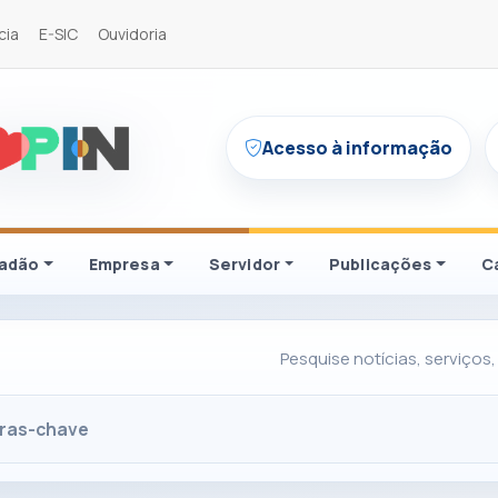
cia
E-SIC
Ouvidoria
Acesso à informação
dadão
Empresa
Servidor
Publicações
C
Pesquise notícias, serviços,