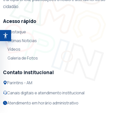
cidadão.
Acesso rápido
Destaque
Abrir ferramentas de acessibilidade
Ultimas Noticias
Vídeos
Galeria de Fotos
Contato institucional
Parintins - AM
Canais digitais e atendimento institucional
Atendimento em horário administrativo