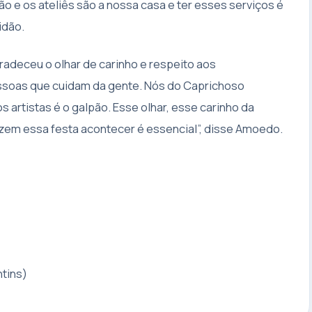
 e os ateliês são a nossa casa e ter esses serviços é
idão.
adeceu o olhar de carinho e respeito aos
essoas que cuidam da gente. Nós do Caprichoso
rtistas é o galpão. Esse olhar, esse carinho da
azem essa festa acontecer é essencial”, disse Amoedo.
tins)