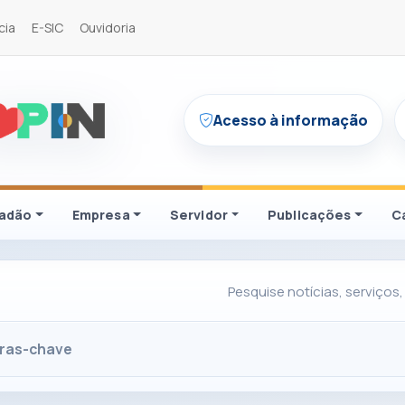
cia
E-SIC
Ouvidoria
Acesso à informação
dadão
Empresa
Servidor
Publicações
C
Pesquise notícias, serviços,