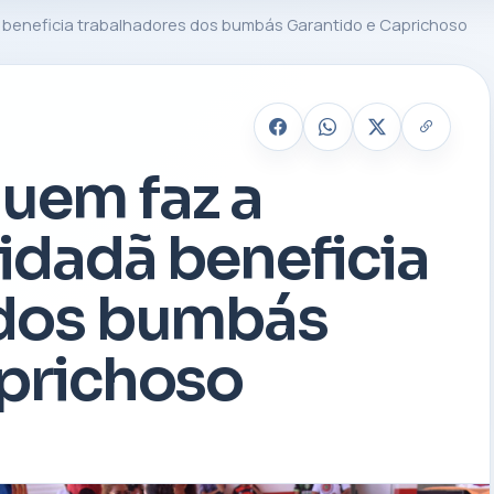
 beneficia trabalhadores dos bumbás Garantido e Caprichoso
uem faz a
Cidadã beneficia
 dos bumbás
prichoso