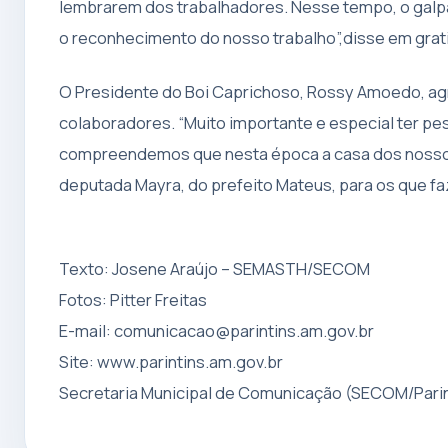
lembrarem dos trabalhadores. Nesse tempo, o galpão
o reconhecimento do nosso trabalho”,disse em grat
O Presidente do Boi Caprichoso, Rossy Amoedo, agr
colaboradores. “Muito importante e especial ter p
compreendemos que nesta época a casa dos nossos a
deputada Mayra, do prefeito Mateus, para os que f
Texto: Josene Araújo – SEMASTH/SECOM
Fotos: Pitter Freitas
E-mail:
comunicacao@parintins.am.gov.br
Site: www.parintins.am.gov.br
Secretaria Municipal de Comunicação (SECOM/Parin