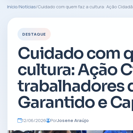
Início
/
Notícias
/
Cuidado com quem faz a cultura: Ação Cidadã
DESTAQUE
Cuidado com q
cultura: Ação 
trabalhadores
Garantido e Ca
12/06/2026
Por
Josene Araújo