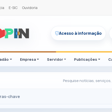
cia
E-SIC
Ouvidoria
Acesso à informação
dadão
Empresa
Servidor
Publicações
C
Pesquise notícias, serviços,