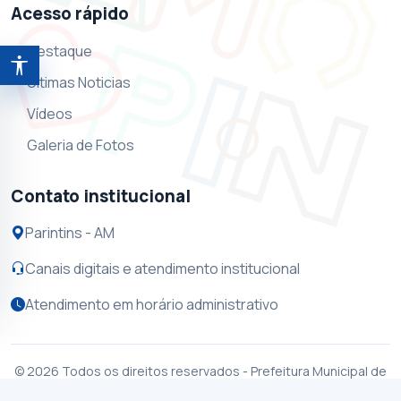
Acesso rápido
Destaque
Abrir ferramentas de acessibilidade
Ultimas Noticias
Vídeos
Galeria de Fotos
Contato institucional
Parintins - AM
Canais digitais e atendimento institucional
Atendimento em horário administrativo
© 2026 Todos os direitos reservados - Prefeitura Municipal de
Parintins - CNPJ 04.329.736/0001-69 - Rua Jhonathas Pedrosa,