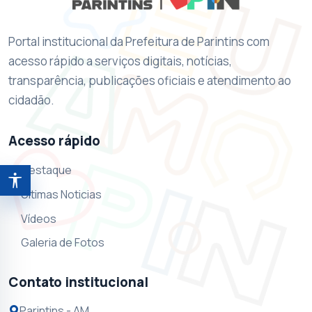
Portal institucional da Prefeitura de Parintins com
acesso rápido a serviços digitais, notícias,
transparência, publicações oficiais e atendimento ao
cidadão.
Acesso rápido
Destaque
Abrir ferramentas de acessibilidade
Ultimas Noticias
Vídeos
Galeria de Fotos
Contato institucional
Parintins - AM