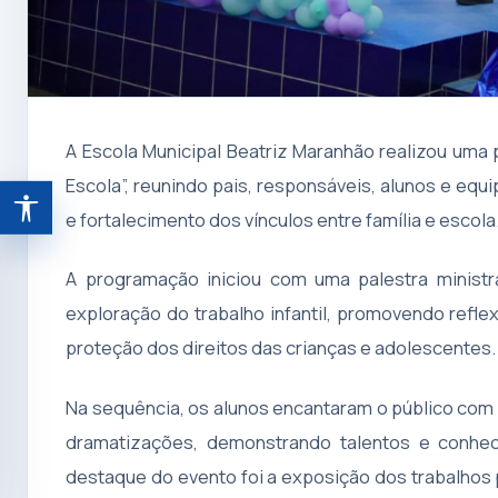
A Escola Municipal Beatriz Maranhão realizou uma 
Escola”, reunindo pais, responsáveis, alunos e eq
e fortalecimento dos vínculos entre família e escola
Abrir ferramentas de acessibilidade
A programação iniciou com uma palestra minist
exploração do trabalho infantil, promovendo refl
proteção dos direitos das crianças e adolescentes.
Na sequência, os alunos encantaram o público com 
dramatizações, demonstrando talentos e conhec
destaque do evento foi a exposição dos trabalhos p