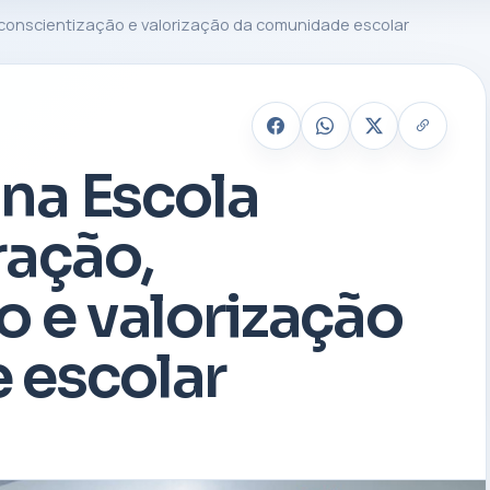
, conscientização e valorização da comunidade escolar
 na Escola
ração,
o e valorização
 escolar