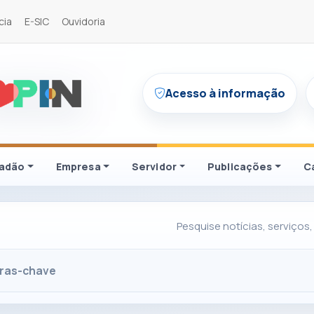
cia
E-SIC
Ouvidoria
Acesso à informação
dadão
Empresa
Servidor
Publicações
C
Pesquise notícias, serviços,