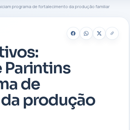
 iniciam programa de fortalecimento da produção familiar
tivos:
 Parintins
ma de
 da produção