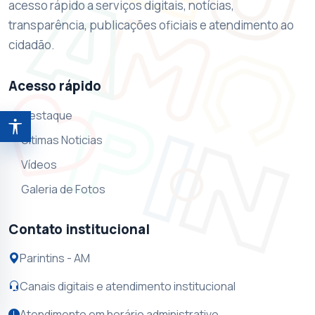
acesso rápido a serviços digitais, notícias,
transparência, publicações oficiais e atendimento ao
cidadão.
Acesso rápido
Destaque
Abrir ferramentas de acessibilidade
Ultimas Noticias
Vídeos
Galeria de Fotos
Contato institucional
Parintins - AM
Canais digitais e atendimento institucional
Atendimento em horário administrativo