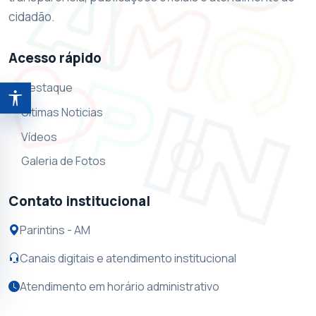
cidadão.
Acesso rápido
Destaque
Abrir ferramentas de acessibilidade
Ultimas Noticias
Vídeos
Galeria de Fotos
Contato institucional
Parintins - AM
Canais digitais e atendimento institucional
Atendimento em horário administrativo